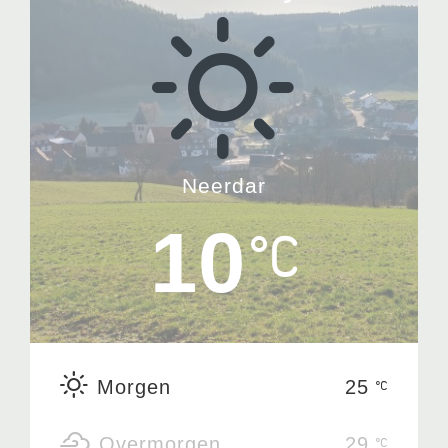
Neerdar
10
Morgen
25
Overmorgen
29