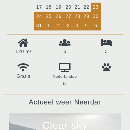
17
18
19
20
21
22
23
24
25
26
27
28
29
30
31
1
2
3
4
5
6
120 m²
6
3
Gratis
Nederlandse
tv
Actueel weer Neerdar
Clear sky