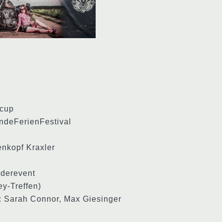
tcup
deFerienFestival
enkopf Kraxler
derevent
ey-Treffen)
: Sarah Connor, Max Giesinger